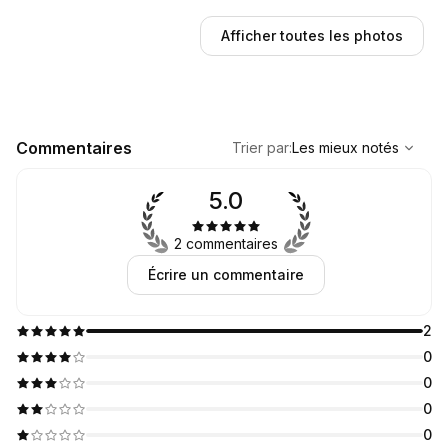
Afficher toutes les photos
,
Les mieux notés
Sort
Commentaires
Trier par
:
Les mieux notés
5.0
2 commentaires
Écrire un commentaire
2
0
0
0
0