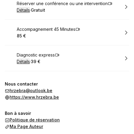
Réserver
Réserver une conférence ou une intervention
Détails
·
Gratuit
.
Prix
:
Réserver
Accompagnement 45 Minutes
85 €
.
Prix
:
Réserver
Diagnostic express
Détails
·
39 €
.
Prix
:
Nous contacter
hrzebra@outlook.be
https://www.hrzebra.be
Bon à savoir
Politique de réservation
Ma Page Auteur