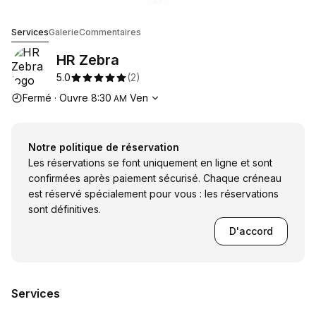
Accéder à la galerie d'images
Accéder à la galerie d'images
Accéder à la galerie d'image
1
HR Zebra
Services
Galerie
Commentaires
HR Zebra
5.0
(
2
)
Heures d'ouverture
Fermé
·
Ouvre
8:30
Ven
AM
Notre politique de réservation
Les réservations se font uniquement en ligne et sont
confirmées après paiement sécurisé. Chaque créneau
est réservé spécialement pour vous : les réservations
sont définitives.
D'accord
Services